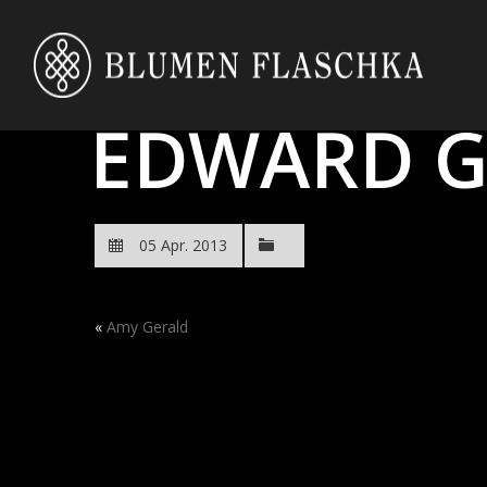
EDWARD G
05 Apr. 2013
«
Amy Gerald